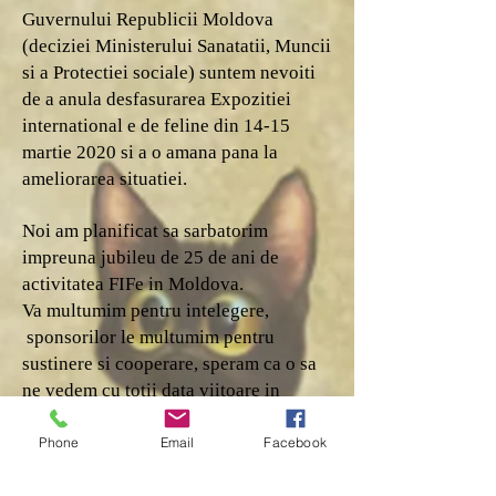
Guvernului Republicii Moldova
(deciziei Ministerului Sanatatii, Muncii
si a Protectiei sociale) suntem nevoiti
de a anula desfasurarea Expozitiei
international e de feline din 14-15
martie 2020 si a o amana pana la
ameliorarea situatiei.
Noi am planificat sa sarbatorim
impreuna jubileu de 25 de ani de
activitatea FIFe in Moldova.
Va multumim pentru intelegere,
sponsorilor le multumim pentru
sustinere si cooperare, speram ca o sa
ne vedem cu totii data viitoare in
situatia mult mai favorabila si sa
admiram frumusetea pisicilor!
Phone
Email
Facebook
Va rugam sa fiti prudenti la sanatatea